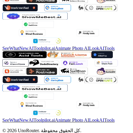
SeeWhatNewAI
Toolpilot.ai
Animate Photo AI
LookAITools
SeeWhatNewAI
Toolpilot.ai
Animate Photo AI
LookAITools
© 2026 UnoRouter. كل الحقوق محفوظة.