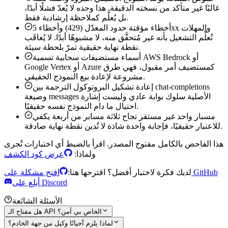
غالبًا غير متأكد من نسخته الدقيقة. هذا وحده لا يُعدّ فشلًا أبدًا،
بل يُعلَّم كملاحظة إرشادية فقط.
أخطاء مؤقتة
حدود المعدّل (429) وأخطاء 5xx والمهلات
تُعلِّم التشغيل بأنه غير مُتحقَّق منه، لا مشبوهًا أبدًا. لا يُعاقَب
نقطة نهاية حقيقية تمرّ بلحظة سيئة.
أسماء مستضيفات سحابية
تسمية AWS Bedrock أو
Google Vertex أو Azure كمستضيف أمر مقبول، فهي طرق
مشروعة لإعادة بيع النموذج الحقيقي.
إعادة تشكيل البروتوكول
الترجمة بين chat-completions
وصيغة messages الأصلية سلوك بوابة عادي وليست إشارة
احتيال ما دام النموذج نفسه حقيقيًا.
مسبار واحد غير مستقر
نجاح ثلاثة مسابر من أربعة يكفي
للاعتبار حقيقيًا، فإجابة واحدة شاذة لا تُدين نقطة نهاية صادقة.
هذا الفاحص بالكامل مفتوح المصدر. اقرأ بالضبط أي اختبارات تُجرى
ولماذا:
عرض كود الكشف
افتح مشكلة على GitHub
لديك فكرة لاختبار أفضل؟ اقترحها هنا:
أبلِغ على Discord
الأسئلة الشائعة
هل مفتاح الـ API الخاص بي آمن؟
لماذا يلزم أحيانًا وكيل من جهة الخادم؟