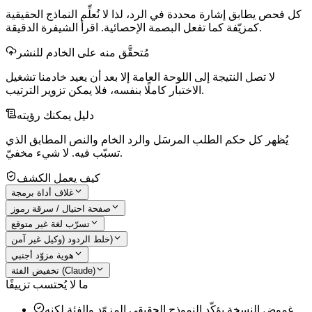
كل فحص يطابق إشارة محددة في الرد، لذا لا نُعلِّم النماذج الحقيقية
كمزيّفة كما تفعل البصمة الإحصائية. اقرأ الشيفرة الدقيقة.
مُتحقَّق منه على الخادم للنشر
لا تصل النتيجة إلى اللوحة العامة إلا بعد أن يعيد خادمنا تشغيل
الاختبار كاملًا بنفسه، فلا يمكن تزوير الترتيب.
دليل يمكنك رؤيته
يُظهر كل حكم الطلب المرسَل والرد الخام والنص المطابق الذي
تسبّب فيه. لا شيء مخفيّ.
كيف يعمل الكشف
غلاف أداة برمجة
صفحة احتيال / سرقة رموز
تسرّب لغة غير متوقع
خلط الردود (وكيل غير آمن)
هوية مزوّد أجنبي
تخفيض الفئة (Claude)
ما لا يُحتسب تزييفًا
غموض النسخة
يؤكّد النموذج الحقيقي المزوّد والفئة لكنه