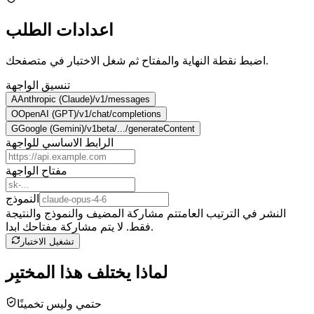
اعدادات الطلب
اضبط نقطة النهاية والمفتاح ثم شغل الاختبار في متصفحك.
تنسيق الواجهة
A
Anthropic (Claude)
/v1/messages
O
OpenAI (GPT)
/v1/chat/completions
G
Google (Gemini)
/v1beta/.../generateContent
الرابط الاساسي للواجهة
مفتاح الواجهة
النموذج
النشر في الترتيب العام
تتم مشاركة المضيف والنموذج والنتيجة
فقط. لا يتم مشاركة مفتاحك ابدا.
تشغيل الاختبار
لماذا يختلف هذا المختبِر
حتمي وليس تخمينًا