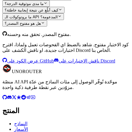
ما مدى موثوقية الدرجة؟
كيف أبلّغ عن نتيجة إيجابية خاطئة؟
ما بروتوكولات الـ API المدعومة؟
هل هو مفتوح المصدر؟
مفتوح المصدر. تحقق منه وحسنه.
كود الاختبار مفتوح. شاهد بالضبط اي الفحوصات تعمل ولماذا، اقترح
اختبارات جديدة، او ناقش الكشف على Discord الخاص بنا.
ناقش الاختبارات على Discord
عرض الكود على GitHub
UNO
ROUTER
منصّة AI API موحّدة تُوفّر الوصول إلى مئات النماذج من عدّة
مزوّدين عبر نقطة طرفية ذكية واحدة.
المنتج
النماذج
الأسعار