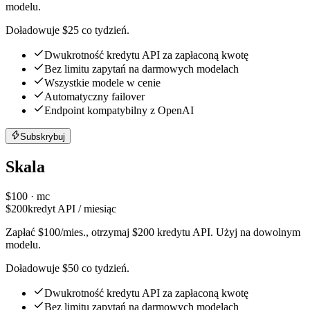
modelu.
Doładowuje $25 co tydzień.
Dwukrotność kredytu API za zapłaconą kwotę
Bez limitu zapytań na darmowych modelach
Wszystkie modele w cenie
Automatyczny failover
Endpoint kompatybilny z OpenAI
Subskrybuj
Skala
$
100
· mc
$
200
kredyt API / miesiąc
Zapłać $100/mies., otrzymaj $200 kredytu API. Użyj na dowolnym
modelu.
Doładowuje $50 co tydzień.
Dwukrotność kredytu API za zapłaconą kwotę
Bez limitu zapytań na darmowych modelach