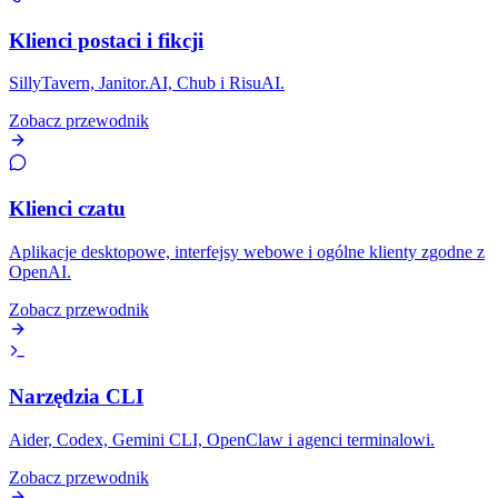
Klienci postaci i fikcji
SillyTavern, Janitor.AI, Chub i RisuAI.
Zobacz przewodnik
Klienci czatu
Aplikacje desktopowe, interfejsy webowe i ogólne klienty zgodne z
OpenAI.
Zobacz przewodnik
Narzędzia CLI
Aider, Codex, Gemini CLI, OpenClaw i agenci terminalowi.
Zobacz przewodnik