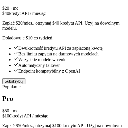
$
20
· mc
$
40
kredyt API / miesiąc
Zapłać $20/mies., otrzymaj $40 kredytu API. Użyj na dowolnym
modelu.
Doładowuje $10 co tydzień.
Dwukrotność kredytu API za zapłaconą kwotę
Bez limitu zapytań na darmowych modelach
Wszystkie modele w cenie
Automatyczny failover
Endpoint kompatybilny z OpenAI
Subskrybuj
Popularne
Pro
$
50
· mc
$
100
kredyt API / miesiąc
Zapłać $50/mies., otrzymaj $100 kredytu API. Użyj na dowolnym