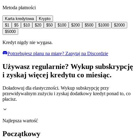
Metoda płatności
Karta kredytowa
Krypto
$
1
$
5
$
10
$
20
$
50
$
100
$
200
$
500
$
1000
$
2000
$
5000
Kredyt nigdy nie wygasa.
Potrzebujesz planu na miarę? Zapytaj na Discordzie
Używasz regularnie? Wykup subskrypcję
i zyskaj więcej kredytu co miesiąc.
Doładowuj dla elastyczności. Wykup subskrypcję przy
przewidywalnym zużyciu i zyskaj dodatkowy kredyt ponad to, co
płacisz.
Najlepsza wartość
Początkowy