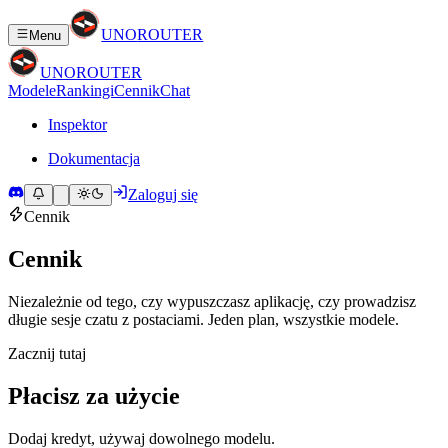
UNO
ROUTER
Menu
UNO
ROUTER
Modele
Rankingi
Cennik
Chat
Inspektor
Dokumentacja
Zaloguj się
Cennik
Cennik
Niezależnie od tego, czy wypuszczasz aplikację, czy prowadzisz
długie sesje czatu z postaciami. Jeden plan, wszystkie modele.
Zacznij tutaj
Płacisz za użycie
Dodaj kredyt, używaj dowolnego modelu.