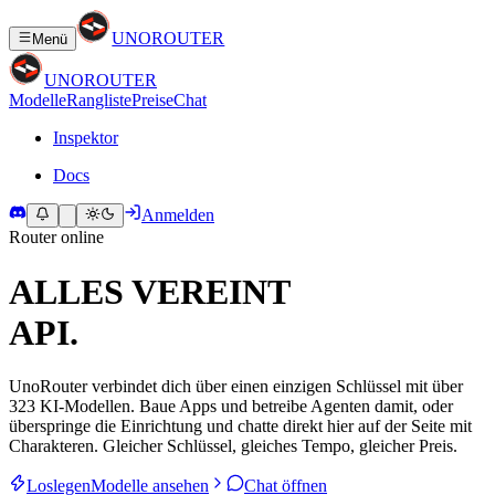
UNO
ROUTER
Menü
UNO
ROUTER
Modelle
Rangliste
Preise
Chat
Inspektor
Docs
Anmelden
Router online
ALLES VEREINT
A
P
I
.
UnoRouter verbindet dich über einen einzigen Schlüssel mit über
323 KI-Modellen. Baue Apps und betreibe Agenten damit, oder
überspringe die Einrichtung und chatte direkt hier auf der Seite mit
Charakteren. Gleicher Schlüssel, gleiches Tempo, gleicher Preis.
Loslegen
Modelle ansehen
Chat öffnen