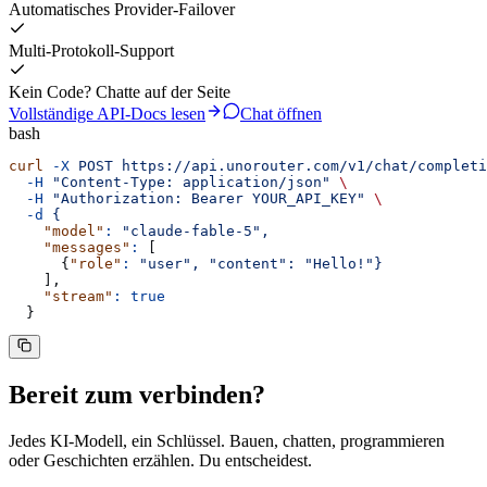
Automatisches Provider-Failover
Multi-Protokoll-Support
Kein Code? Chatte auf der Seite
Vollständige API-Docs lesen
Chat öffnen
bash
curl
 -X
 POST
 https://api.unorouter.com/v1/chat/completi
  -H
 "
Content-Type: application/json
"
 \
  -H
 "
Authorization: Bearer YOUR_API_KEY
"
 \
  -d
 {
    "model"
:
 "
claude-fable-5
"
,
    "messages"
:
 [
      {
"role"
:
 "
user
"
,
 "
content
"
:
 "
Hello!
"
}
    ],
    "stream"
:
 true
  }
Bereit zum
verbinden
?
Jedes KI-Modell, ein Schlüssel. Bauen, chatten, programmieren
oder Geschichten erzählen. Du entscheidest.