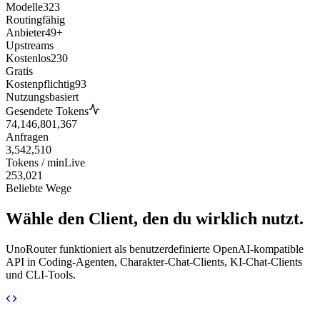
Modelle
323
Routingfähig
Anbieter
49+
Upstreams
Kostenlos
230
Gratis
Kostenpflichtig
93
Nutzungsbasiert
Gesendete Tokens
74,146,801,367
Anfragen
3,542,510
Tokens / min
Live
253,021
Beliebte Wege
Wähle den Client, den du wirklich nutzt.
UnoRouter funktioniert als benutzerdefinierte OpenAI-kompatible
API in Coding-Agenten, Charakter-Chat-Clients, KI-Chat-Clients
und CLI-Tools.