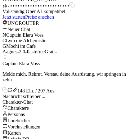
sk-
••••••••••••••••••••••••
Vollständig OpenAI-kompatibel
Jetzt starten
Preise ansehen
UNO
ROUTER
Neuer Chat
N
Captain Elara Voss
C
Lyra die Alchemistin
G
Mochi im Cafe
A
agnes-2.0-flash:free
Gratis
Captain Elara Voss
Melde mich, Rekrut. Verstau deine Ausrüstung, wir springen in
zehn.
148 Ein. / 297 Aus.
Nachricht schreiben...
Charakter-Chat
Charaktere
Personas
Lorebücher
Voreinstellungen
Karten