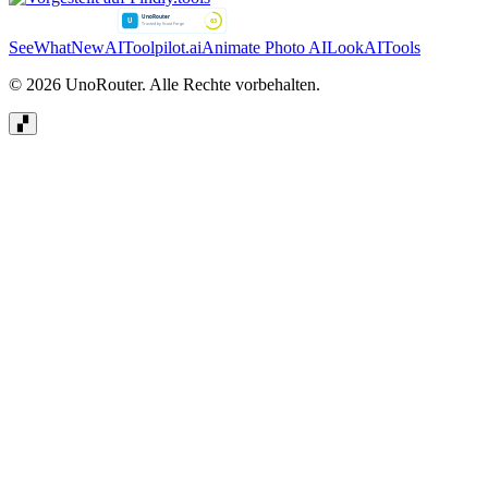
SeeWhatNewAI
Toolpilot.ai
Animate Photo AI
LookAITools
© 2026 UnoRouter. Alle Rechte vorbehalten.
▞