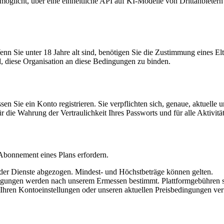
öglicht, über eine einheitliche API auf KI-Modelle von Drittanbietern
enn Sie unter 18 Jahre alt sind, benötigen Sie die Zustimmung eines El
d, diese Organisation an diese Bedingungen zu binden.
 Sie ein Konto registrieren. Sie verpflichten sich, genaue, aktuelle u
ür die Wahrung der Vertraulichkeit Ihres Passworts und für alle Aktivitä
bonnement eines Plans erfordern.
er Dienste abgezogen. Mindest- und Höchstbeträge können gelten.
gungen werden nach unserem Ermessen bestimmt. Plattformgebühren sin
Ihren Kontoeinstellungen oder unseren aktuellen Preisbedingungen verf