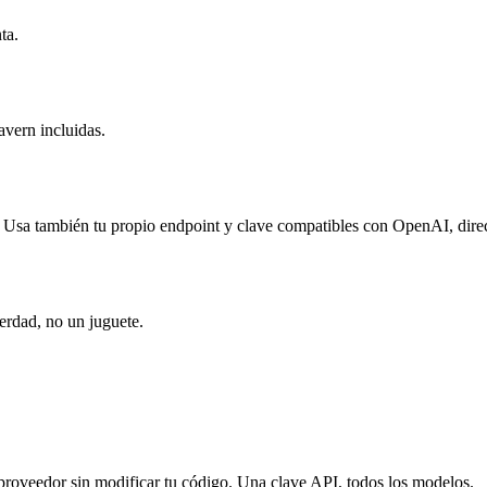
ta.
avern incluidas.
. Usa también tu propio endpoint y clave compatibles con OpenAI, dire
erdad, no un juguete.
roveedor sin modificar tu código. Una clave API, todos los modelos.