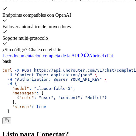
Endpoints compatibles con OpenAI
Failover automático de proveedores
Soporte multi-protocolo
¿Sin código? Chatea en el sitio
Leer documentación completa de la API
Abrir el chat
bash
curl
 -X
 POST
 https://api.unorouter.com/v1/chat/completi
  -H
 "
Content-Type: application/json
"
 \
  -H
 "
Authorization: Bearer YOUR_API_KEY
"
 \
  -d
 {
    "model"
:
 "
claude-fable-5
"
,
    "messages"
:
 [
      {
"role"
:
 "
user
"
,
 "
content
"
:
 "
Hello!
"
}
    ],
    "stream"
:
 true
  }
Listo para
Conectar
?