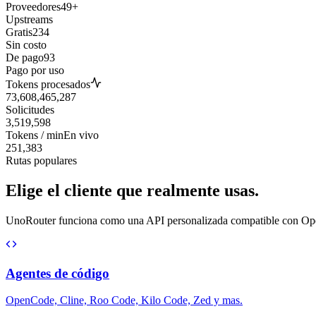
Proveedores
49+
Upstreams
Gratis
234
Sin costo
De pago
93
Pago por uso
Tokens procesados
73,608,465,287
Solicitudes
3,519,598
Tokens / min
En vivo
251,383
Rutas populares
Elige el cliente que realmente usas.
UnoRouter funciona como una API personalizada compatible con OpenAI
Agentes de código
OpenCode, Cline, Roo Code, Kilo Code, Zed y mas.