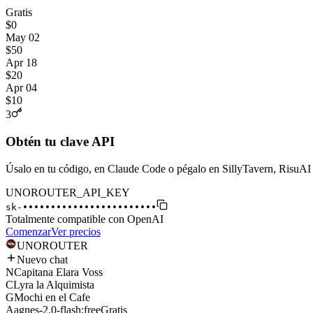
Gratis
$0
May 02
$50
Apr 18
$20
Apr 04
$10
3
Obtén tu clave API
Úsalo en tu código, en Claude Code o pégalo en SillyTavern, RisuAI 
UNOROUTER_API_KEY
sk-
••••••••••••••••••••••••
Totalmente compatible con OpenAI
Comenzar
Ver precios
UNO
ROUTER
Nuevo chat
N
Capitana Elara Voss
C
Lyra la Alquimista
G
Mochi en el Cafe
A
agnes-2.0-flash:free
Gratis