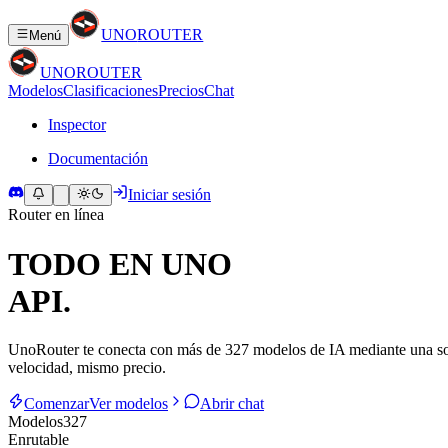
UNO
ROUTER
Menú
UNO
ROUTER
Modelos
Clasificaciones
Precios
Chat
Inspector
Documentación
Iniciar sesión
Router en línea
TODO EN UNO
A
P
I
.
UnoRouter te conecta con más de 327 modelos de IA mediante una sola 
velocidad, mismo precio.
Comenzar
Ver modelos
Abrir chat
Modelos
327
Enrutable