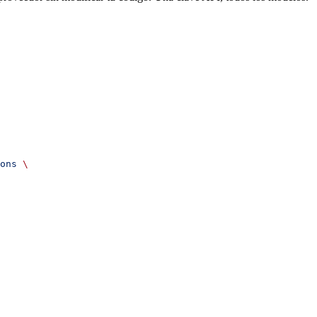
ons
 \