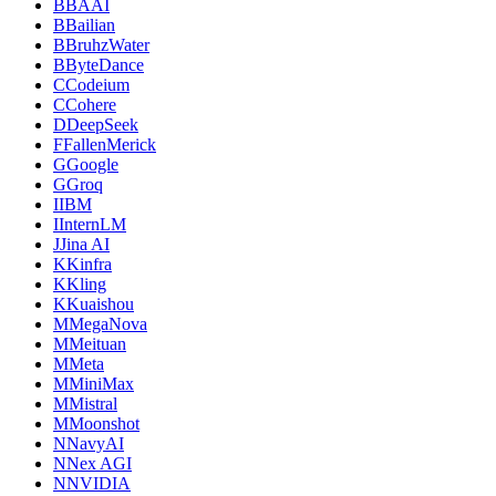
B
BAAI
B
Bailian
B
BruhzWater
B
ByteDance
C
Codeium
C
Cohere
D
DeepSeek
F
FallenMerick
G
Google
G
Groq
I
IBM
I
InternLM
J
Jina AI
K
Kinfra
K
Kling
K
Kuaishou
M
MegaNova
M
Meituan
M
Meta
M
MiniMax
M
Mistral
M
Moonshot
N
NavyAI
N
Nex AGI
N
NVIDIA