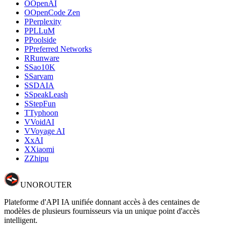
O
OpenAI
O
OpenCode Zen
P
Perplexity
P
PLLuM
P
Poolside
P
Preferred Networks
R
Runware
S
Sao10K
S
Sarvam
S
SDAIA
S
SpeakLeash
S
StepFun
T
Typhoon
V
VoidAI
V
Voyage AI
X
xAI
X
Xiaomi
Z
Zhipu
UNO
ROUTER
Plateforme d'API IA unifiée donnant accès à des centaines de
modèles de plusieurs fournisseurs via un unique point d'accès
intelligent.