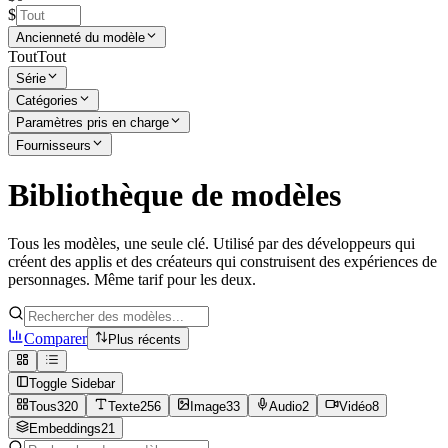
$
Ancienneté du modèle
Tout
Tout
Série
Catégories
Paramètres pris en charge
Fournisseurs
Bibliothèque de modèles
Tous les modèles, une seule clé. Utilisé par des développeurs qui
créent des applis et des créateurs qui construisent des expériences de
personnages. Même tarif pour les deux.
Comparer
Plus récents
Toggle Sidebar
Tous
320
Texte
256
Image
33
Audio
2
Vidéo
8
Embeddings
21