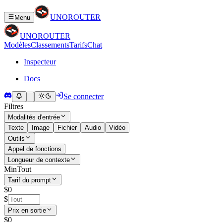
UNO
ROUTER
Menu
UNO
ROUTER
Modèles
Classements
Tarifs
Chat
Inspecteur
Docs
Se connecter
Filtres
Modalités d'entrée
Texte
Image
Fichier
Audio
Vidéo
Outils
Appel de fonctions
Longueur de contexte
Min
Tout
Tarif du prompt
$0
$
Prix en sortie
$0