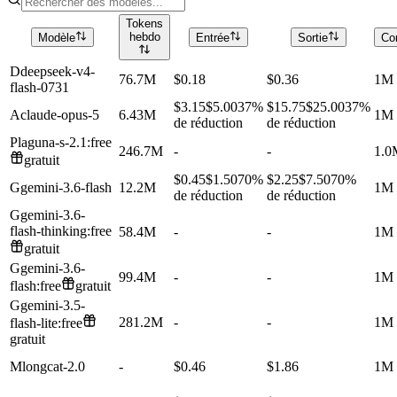
Tokens
hebdo
Modèle
Entrée
Sortie
Co
D
deepseek-v4-
76.7M
$0.18
$0.36
1M
flash-0731
$3.15
$5.00
37%
$15.75
$25.00
37%
A
claude-opus-5
6.43M
1M
de réduction
de réduction
P
laguna-s-2.1:free
246.7M
-
-
1.0
gratuit
$0.45
$1.50
70%
$2.25
$7.50
70%
G
gemini-3.6-flash
12.2M
1M
de réduction
de réduction
G
gemini-3.6-
flash-thinking:free
58.4M
-
-
1M
gratuit
G
gemini-3.6-
99.4M
-
-
1M
flash:free
gratuit
G
gemini-3.5-
281.2M
-
-
1M
flash-lite:free
gratuit
M
longcat-2.0
-
$0.46
$1.86
1M