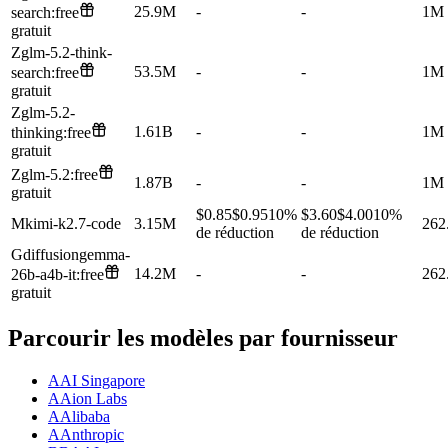
25.9M
-
-
1M
search:free
gratuit
Z
glm-5.2-think-
53.5M
-
-
1M
search:free
gratuit
Z
glm-5.2-
1.61B
-
-
1M
thinking:free
gratuit
Z
glm-5.2:free
1.87B
-
-
1M
gratuit
$0.85
$0.95
10%
$3.60
$4.00
10%
M
kimi-k2.7-code
3.15M
262
de réduction
de réduction
G
diffusiongemma-
14.2M
-
-
262
26b-a4b-it:free
gratuit
Parcourir les modèles par fournisseur
A
AI Singapore
A
Aion Labs
A
Alibaba
A
Anthropic