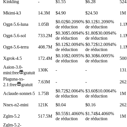
K
inkling
-
$1.55
$6.28
524
M
kimi-k3
14.3M
$4.90
$24.50
1M
$0.02
$0.20
90%
$0.12
$1.20
90%
O
gpt-5.6-luna
1.05B
1.1
de réduction
de réduction
$0.30
$5.00
94%
$1.80
$30.00
94%
O
gpt-5.6-sol
733.2M
1.1
de réduction
de réduction
$0.12
$2.00
94%
$0.72
$12.00
94%
O
gpt-5.6-terra
408.7M
1.1
de réduction
de réduction
$0.10
$2.00
95%
$0.30
$6.00
95%
X
grok-4.5
172.4M
50
de réduction
de réduction
A
aion-3.0-
130K
-
-
131
mini:free
gratuit
P
laguna-xs-
7.63M
-
-
262
2.1:free
gratuit
$0.72
$2.00
64%
$3.60
$10.00
64%
A
claude-sonnet-5
1.75B
1M
de réduction
de réduction
N
nex-n2-mini
121K
$0.04
$0.16
262
$0.55
$1.40
60%
$1.74
$4.40
60%
Z
glm-5.2
517.5M
1M
de réduction
de réduction
Z
glm-5.2-