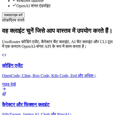
स्वचालित failover
OpenAI संगत एंडपॉइंट
सब्सक्राइब करें
लोकप्रिय रास्ते
वह क्लाइंट चुनें जिसे आप वास्तव में उपयोग करते हैं।
UnoRouter कोडिंग एजेंट, कैरेक्टर चैट क्लाइंट, AI चैट क्लाइंट और CLI टूल
में एक कस्टम OpenAI-संगत API के रूप में काम करता है।
कोडिंग एजेंट
OpenCode, Cline, Roo Code, Kilo Code, Zed और अधिक।
गाइड देखें
कैरेक्टर और फिक्शन क्लाइंट
SillyTavern, Janitor.AI, Chub और RisuAI।