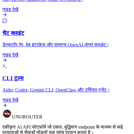
गाइड देखें
चैट क्लाइंट
डेस्कटॉप ऐप, वेब इंटरफ़ेस और सामान्य OpenAI-संगत क्लाइंट।
गाइड देखें
CLI टूल्स
Aider, Codex, Gemini CLI, OpenClaw और टर्मिनल एजेंट।
गाइड देखें
UNO
ROUTER
एकीकृत AI API प्लेटफ़ॉर्म जो एकल, बुद्धिमान endpoint के माध्यम से कई
प्रदाताओं से सैकड़ों मॉडलों तक पहुंच प्रदान करता है।