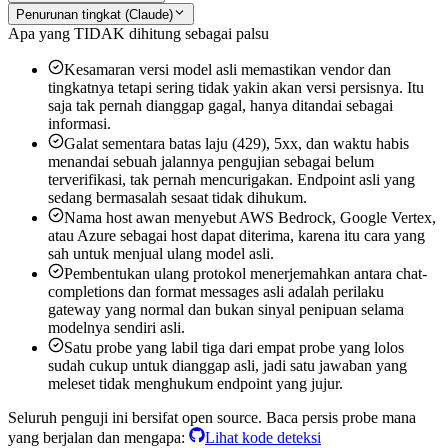
Penurunan tingkat (Claude)
Apa yang TIDAK dihitung sebagai palsu
Kesamaran versi
model asli memastikan vendor dan
tingkatnya tetapi sering tidak yakin akan versi persisnya. Itu
saja tak pernah dianggap gagal, hanya ditandai sebagai
informasi.
Galat sementara
batas laju (429), 5xx, dan waktu habis
menandai sebuah jalannya pengujian sebagai belum
terverifikasi, tak pernah mencurigakan. Endpoint asli yang
sedang bermasalah sesaat tidak dihukum.
Nama host awan
menyebut AWS Bedrock, Google Vertex,
atau Azure sebagai host dapat diterima, karena itu cara yang
sah untuk menjual ulang model asli.
Pembentukan ulang protokol
menerjemahkan antara chat-
completions dan format messages asli adalah perilaku
gateway yang normal dan bukan sinyal penipuan selama
modelnya sendiri asli.
Satu probe yang labil
tiga dari empat probe yang lolos
sudah cukup untuk dianggap asli, jadi satu jawaban yang
meleset tidak menghukum endpoint yang jujur.
Seluruh penguji ini bersifat open source. Baca persis probe mana
yang berjalan dan mengapa:
Lihat kode deteksi