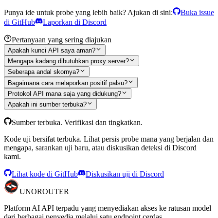
Punya ide untuk probe yang lebih baik? Ajukan di sini:
Buka issue
di GitHub
Laporkan di Discord
Pertanyaan yang sering diajukan
Apakah kunci API saya aman?
Mengapa kadang dibutuhkan proxy server?
Seberapa andal skornya?
Bagaimana cara melaporkan positif palsu?
Protokol API mana saja yang didukung?
Apakah ini sumber terbuka?
Sumber terbuka. Verifikasi dan tingkatkan.
Kode uji bersifat terbuka. Lihat persis probe mana yang berjalan dan
mengapa, sarankan uji baru, atau diskusikan deteksi di Discord
kami.
Lihat kode di GitHub
Diskusikan uji di Discord
UNO
ROUTER
Platform AI API terpadu yang menyediakan akses ke ratusan model
dari berbagai penyedia melalui satu endpoint cerdas.