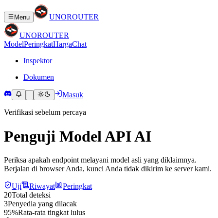
UNO
ROUTER
Menu
UNO
ROUTER
Model
Peringkat
Harga
Chat
Inspektor
Dokumen
Masuk
Verifikasi sebelum percaya
Penguji Model API AI
Periksa apakah endpoint melayani model asli yang diklaimnya.
Berjalan di browser Anda, kunci Anda tidak dikirim ke server kami.
Uji
Riwayat
Peringkat
20
Total deteksi
3
Penyedia yang dilacak
95%
Rata-rata tingkat lulus