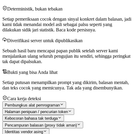
Deterministik, bukan tebakan
Setiap pemeriksaan cocok dengan sinyal konkret dalam balasan, jadi
kami tidak menandai model asli sebagai palsu seperti yang
dilakukan sidik jari statistik. Baca kode persisnya.
Diverifikasi server untuk dipublikasikan
Sebuah hasil baru mencapai papan publik setelah server kami
menjalankan ulang seluruh pengujian itu sendiri, sehingga peringkat
tak dapat dipalsukan.
Bukti yang bisa Anda lihat
Setiap putusan menampilkan prompt yang dikirim, balasan mentah,
dan teks cocok yang memicunya. Tak ada yang disembunyikan.
Cara kerja deteksi
Pembungkus alat pemrograman
Halaman penipuan / pencurian token
Kebocoran bahasa tak terduga
Pencampuran balasan (proxy tidak aman)
Identitas vendor asing