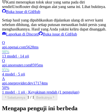
Kami menerapkan tolok ukur yang sama pada diri
sendiri
UnoRouter diuji dengan alat yang sama ini. Lihat buktinya.
Buka issue di GitHub
Setiap hasil yang dipublikasikan dijalankan ulang di server kami
sebelum dihitung, dan setiap putusan menautkan bukti persis yang
menghasilkannya. Hasil yang Anda yakini keliru dapat disanggah.
Laporkan di Discord
Buka issue di GitHub
O
api.openai.com
5628
ms
98
%
13 model
·
14 uji
O
api.unorouter.com
8595
ms
95
%
4 model
·
5 uji
A
api.oneprovider.dev
17174
ms
50
%
1 model
·
1 uji
· Keyakinan rendah (1 pengujian)
1
/
1
Sebelumnya
Berikutnya
Mengapa penguji ini berbeda