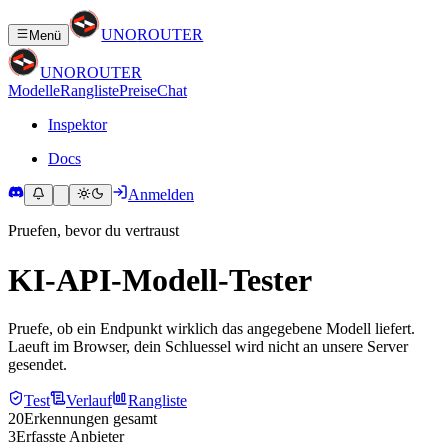
UNO
ROUTER
Menü
UNO
ROUTER
Modelle
Rangliste
Preise
Chat
Inspektor
Docs
Anmelden
Pruefen, bevor du vertraust
KI-API-Modell-Tester
Pruefe, ob ein Endpunkt wirklich das angegebene Modell liefert.
Laeuft im Browser, dein Schluessel wird nicht an unsere Server
gesendet.
Test
Verlauf
Rangliste
20
Erkennungen gesamt
3
Erfasste Anbieter