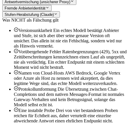
Antwortvermischung (unsicherer Proxy)
Fremde Anbieteridentität
Stufen-Herabstufung (Claude)
Was NICHT als Fälschung gilt
Versionsunklarheit
Ein echtes Modell bestätigt Anbieter
und Stufe, ist sich aber über seine genaue Version oft
unsicher. Das allein ist nie ein Fehlschlag, sondern wird nur
als Hinweis vermerkt.
Vorübergehende Fehler
Ratenbegrenzungen (429), 5xx und
Zeitüberschreitungen kennzeichnen einen Lauf als ungeprüft,
nie als verdächtig. Ein echter Endpunkt mit einem schlechten
Moment wird nicht bestraft.
Namen von Cloud-Hosts
AWS Bedrock, Google Vertex
oder Azure als Host zu nennen wird akzeptiert, da dies
legitime Wege sind, das echte Modell weiterzuverkaufen.
Protokollumformung
Die Übersetzung zwischen Chat-
Completions und dem nativen Messages-Format ist normales
Gateway-Verhalten und kein Betrugssignal, solange das
Modell selbst echt ist.
Eine instabile Probe
Drei von vier bestandenen Proben
reichen für Echtheit aus, daher verurteilt eine einzelne
abweichende Antwort einen ehrlichen Endpunkt nicht.