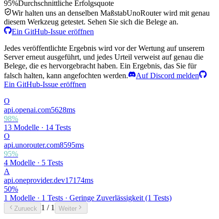
95%
Durchschnittliche Erfolgsquote
Wir halten uns an denselben Maßstab
UnoRouter wird mit genau
diesem Werkzeug getestet. Sehen Sie sich die Belege an.
Ein GitHub-Issue eröffnen
Jedes veröffentlichte Ergebnis wird vor der Wertung auf unserem
Server erneut ausgeführt, und jedes Urteil verweist auf genau die
Belege, die es hervorgebracht haben. Ein Ergebnis, das Sie für
falsch halten, kann angefochten werden.
Auf Discord melden
Ein GitHub-Issue eröffnen
O
api.openai.com
5628
ms
98
%
13 Modelle
·
14 Tests
O
api.unorouter.com
8595
ms
95
%
4 Modelle
·
5 Tests
A
api.oneprovider.dev
17174
ms
50
%
1 Modelle
·
1 Tests
· Geringe Zuverlässigkeit (1 Tests)
1
/
1
Zurueck
Weiter