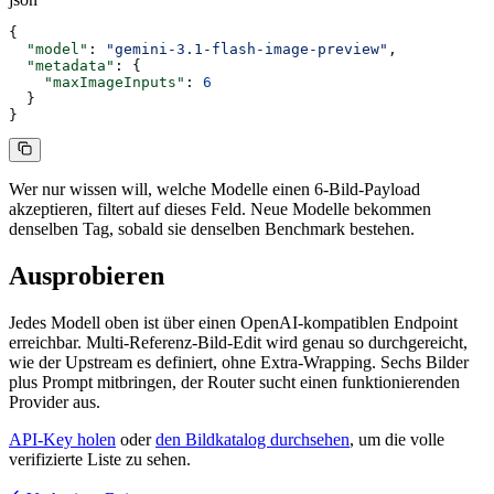
{
  "
model
"
:
 "
gemini-3.1-flash-image-preview
"
,
  "
metadata
"
:
 {
    "
maxImageInputs
"
:
 6
  }
}
Wer nur wissen will, welche Modelle einen 6-Bild-Payload
akzeptieren, filtert auf dieses Feld. Neue Modelle bekommen
denselben Tag, sobald sie denselben Benchmark bestehen.
Ausprobieren
Jedes Modell oben ist über einen OpenAI-kompatiblen Endpoint
erreichbar. Multi-Referenz-Bild-Edit wird genau so durchgereicht,
wie der Upstream es definiert, ohne Extra-Wrapping. Sechs Bilder
plus Prompt mitbringen, der Router sucht einen funktionierenden
Provider aus.
API-Key holen
oder
den Bildkatalog durchsehen
, um die volle
verifizierte Liste zu sehen.