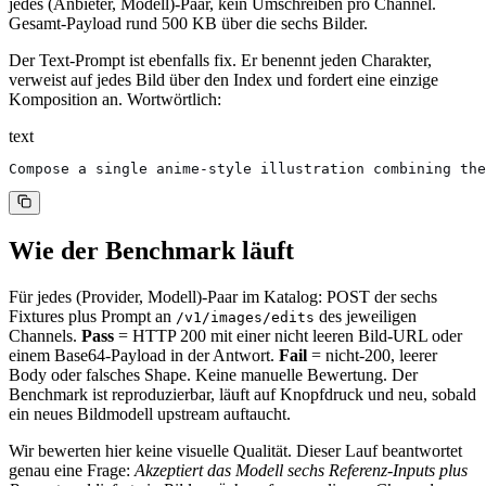
jedes (Anbieter, Modell)-Paar, kein Umschreiben pro Channel.
Gesamt-Payload rund 500 KB über die sechs Bilder.
Der Text-Prompt ist ebenfalls fix. Er benennt jeden Charakter,
verweist auf jedes Bild über den Index und fordert eine einzige
Komposition an. Wortwörtlich:
text
Compose a single anime-style illustration combining the
Wie der Benchmark läuft
Für jedes (Provider, Modell)-Paar im Katalog: POST der sechs
Fixtures plus Prompt an
des jeweiligen
/v1/images/edits
Channels.
Pass
= HTTP 200 mit einer nicht leeren Bild-URL oder
einem Base64-Payload in der Antwort.
Fail
= nicht-200, leerer
Body oder falsches Shape. Keine manuelle Bewertung. Der
Benchmark ist reproduzierbar, läuft auf Knopfdruck und neu, sobald
ein neues Bildmodell upstream auftaucht.
Wir bewerten hier keine visuelle Qualität. Dieser Lauf beantwortet
genau eine Frage:
Akzeptiert das Modell sechs Referenz-Inputs plus