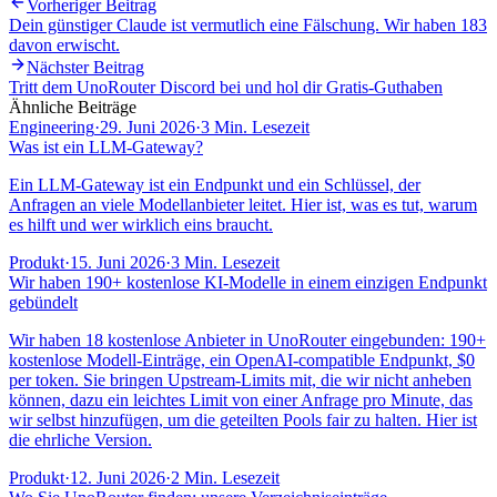
Vorheriger Beitrag
Dein günstiger Claude ist vermutlich eine Fälschung. Wir haben 183
davon erwischt.
Nächster Beitrag
Tritt dem UnoRouter Discord bei und hol dir Gratis-Guthaben
Ähnliche Beiträge
Engineering
·
29. Juni 2026
·
3 Min. Lesezeit
Was ist ein LLM-Gateway?
Ein LLM-Gateway ist ein Endpunkt und ein Schlüssel, der
Anfragen an viele Modellanbieter leitet. Hier ist, was es tut, warum
es hilft und wer wirklich eins braucht.
Produkt
·
15. Juni 2026
·
3 Min. Lesezeit
Wir haben 190+ kostenlose KI-Modelle in einem einzigen Endpunkt
gebündelt
Wir haben 18 kostenlose Anbieter in UnoRouter eingebunden: 190+
kostenlose Modell-Einträge, ein OpenAI-compatible Endpunkt, $0
per token. Sie bringen Upstream-Limits mit, die wir nicht anheben
können, dazu ein leichtes Limit von einer Anfrage pro Minute, das
wir selbst hinzufügen, um die geteilten Pools fair zu halten. Hier ist
die ehrliche Version.
Produkt
·
12. Juni 2026
·
2 Min. Lesezeit