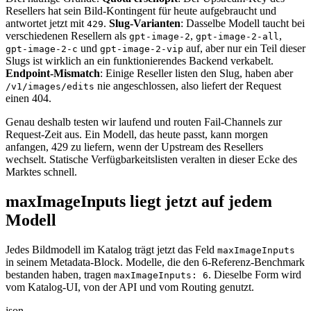
Resellers hat sein Bild-Kontingent für heute aufgebraucht und
antwortet jetzt mit
.
Slug-Varianten
: Dasselbe Modell taucht bei
429
verschiedenen Resellern als
,
,
gpt-image-2
gpt-image-2-all
und
auf, aber nur ein Teil dieser
gpt-image-2-c
gpt-image-2-vip
Slugs ist wirklich an ein funktionierendes Backend verkabelt.
Endpoint-Mismatch
: Einige Reseller listen den Slug, haben aber
nie angeschlossen, also liefert der Request
/v1/images/edits
einen 404.
Genau deshalb testen wir laufend und routen Fail-Channels zur
Request-Zeit aus. Ein Modell, das heute passt, kann morgen
anfangen, 429 zu liefern, wenn der Upstream des Resellers
wechselt. Statische Verfügbarkeitslisten veralten in dieser Ecke des
Marktes schnell.
maxImageInputs liegt jetzt auf jedem
Modell
Jedes Bildmodell im Katalog trägt jetzt das Feld
maxImageInputs
in seinem Metadata-Block. Modelle, die den 6-Referenz-Benchmark
bestanden haben, tragen
. Dieselbe Form wird
maxImageInputs: 6
vom Katalog-UI, von der API und vom Routing genutzt.
json