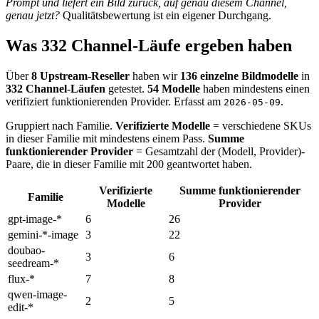
Prompt und liefert ein Bild zurück, auf genau diesem Channel,
genau jetzt?
Qualitätsbewertung ist ein eigener Durchgang.
Was 332 Channel-Läufe ergeben haben
Über
8 Upstream-Reseller
haben wir
136 einzelne Bildmodelle
in
332 Channel-Läufen
getestet.
54 Modelle
haben mindestens einen
verifiziert funktionierenden Provider. Erfasst am
.
2026-05-09
Gruppiert nach Familie.
Verifizierte Modelle
= verschiedene SKUs
in dieser Familie mit mindestens einem Pass.
Summe
funktionierender Provider
= Gesamtzahl der (Modell, Provider)-
Paare, die in dieser Familie mit 200 geantwortet haben.
Verifizierte
Summe funktionierender
Familie
Modelle
Provider
gpt-image-*
6
26
gemini-*-image
3
22
doubao-
3
6
seedream-*
flux-*
7
8
qwen-image-
2
5
edit-*