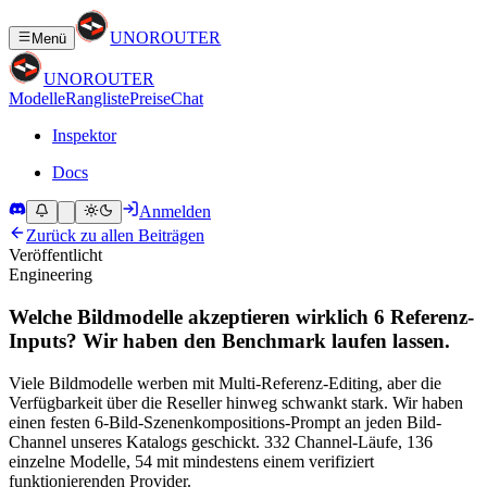
UNO
ROUTER
Menü
UNO
ROUTER
Modelle
Rangliste
Preise
Chat
Inspektor
Docs
Anmelden
Zurück zu allen Beiträgen
Veröffentlicht
Engineering
Welche Bildmodelle akzeptieren wirklich 6 Referenz-
Inputs? Wir haben den Benchmark laufen lassen.
Viele Bildmodelle werben mit Multi-Referenz-Editing, aber die
Verfügbarkeit über die Reseller hinweg schwankt stark. Wir haben
einen festen 6-Bild-Szenenkompositions-Prompt an jeden Bild-
Channel unseres Katalogs geschickt. 332 Channel-Läufe, 136
einzelne Modelle, 54 mit mindestens einem verifiziert
funktionierenden Provider.