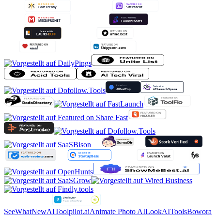
SeeWhatNewAI
Toolpilot.ai
Animate Photo AI
LookAITools
Bowora