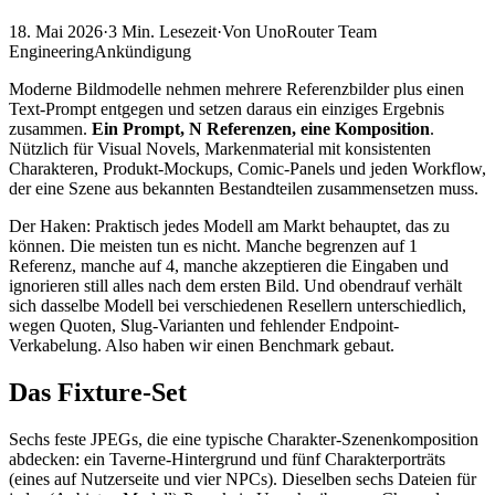
18. Mai 2026
·
3 Min. Lesezeit
·
Von UnoRouter Team
Engineering
Ankündigung
Moderne Bildmodelle nehmen mehrere Referenzbilder plus einen
Text-Prompt entgegen und setzen daraus ein einziges Ergebnis
zusammen.
Ein Prompt, N Referenzen, eine Komposition
.
Nützlich für Visual Novels, Markenmaterial mit konsistenten
Charakteren, Produkt-Mockups, Comic-Panels und jeden Workflow,
der eine Szene aus bekannten Bestandteilen zusammensetzen muss.
Der Haken: Praktisch jedes Modell am Markt behauptet, das zu
können. Die meisten tun es nicht. Manche begrenzen auf 1
Referenz, manche auf 4, manche akzeptieren die Eingaben und
ignorieren still alles nach dem ersten Bild. Und obendrauf verhält
sich dasselbe Modell bei verschiedenen Resellern unterschiedlich,
wegen Quoten, Slug-Varianten und fehlender Endpoint-
Verkabelung. Also haben wir einen Benchmark gebaut.
Das Fixture-Set
Sechs feste JPEGs, die eine typische Charakter-Szenenkomposition
abdecken: ein Taverne-Hintergrund und fünf Charakterporträts
(eines auf Nutzerseite und vier NPCs). Dieselben sechs Dateien für