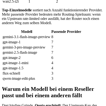
wan2.5-i2i
1
2
Top-Einzelmodelle
sortiert nach Anzahl funktionierender Provider.
Mehr passende Provider bedeuten mehr Routing-Spielraum: wenn
ein Upstream rate-limited oder ausfällt, hat der Router noch einen
anderen Weg zum selben Modell.
Modell
Passende Provider
gemini-3.1-flash-image-preview
8
gpt-image-1
7
gemini-3-pro-image-preview
7
gemini-2.5-flash-image
7
gpt-image-2
6
gpt-image-1-mini
4
gpt-image-1.5
4
flux-schnell
3
qwen-image-edit-plus
3
Warum ein Modell bei einem Reseller
passt und bei einem anderen fällt
Drei häufige Gründe.
Quota erschöpft
: Der Upstream-Key des