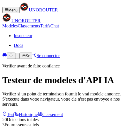
UNO
ROUTER
Menu
UNO
ROUTER
Modèles
Classements
Tarifs
Chat
Inspecteur
Docs
Se connecter
Verifier avant de faire confiance
Testeur de modeles d'API IA
Verifiez si un point de terminaison fournit le vrai modele annonce.
S'execute dans votre navigateur, votre cle n'est pas envoyee a nos
serveurs.
Test
Historique
Classement
20
Detections totales
3
Fournisseurs suivis