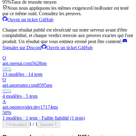
95%
Taux de reussite moyen
Nous nous appliquons les mêmes exigences
UnoRouter est testé
par ce même outil. Consultez les preuves.
Ouvrir un ticket GitHub
Chaque résultat publié est réexécuté sur notre serveur avant d'être
comptabilisé, et chaque verdict renvoie aux preuves exactes qui l'ont
produit. Un résultat que vous estimez erroné peut être contesté.
Signaler sur Discord
Ouvrir un ticket GitHub
O
api.openai.com
5628
ms
98
%
13 modèles
·
14 tests
O
api.unorouter.com
8595
ms
95
%
4 modèles
·
5 tests
A
api.oneprovider.dev
17174
ms
50
%
1 modèles
·
1 tests
· Faible fiabilité (1 tests)
1
/
1
Precedent
Suivant