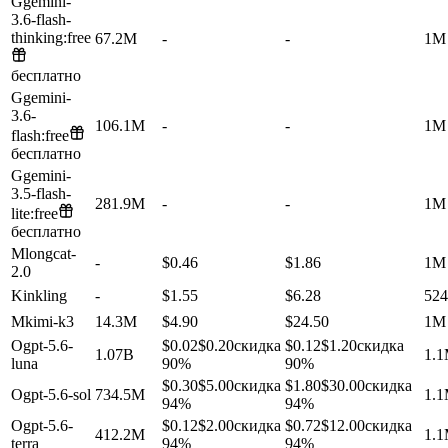
G
gemini-
3.6-flash-
thinking:free
67.2M
-
-
1M
бесплатно
G
gemini-
3.6-
106.1M
-
-
1M
flash:free
бесплатно
G
gemini-
3.5-flash-
281.9M
-
-
1M
lite:free
бесплатно
M
longcat-
-
$0.46
$1.86
1M
2.0
K
inkling
-
$1.55
$6.28
524
M
kimi-k3
14.3M
$4.90
$24.50
1M
O
gpt-5.6-
$0.02
$0.20
скидка
$0.12
$1.20
скидка
1.07B
1.
luna
90%
90%
$0.30
$5.00
скидка
$1.80
$30.00
скидка
O
gpt-5.6-sol
734.5M
1.
94%
94%
O
gpt-5.6-
$0.12
$2.00
скидка
$0.72
$12.00
скидка
412.2M
1.
terra
94%
94%