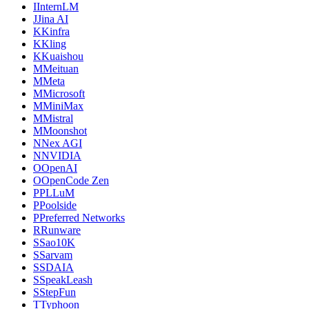
I
InternLM
J
Jina AI
K
Kinfra
K
Kling
K
Kuaishou
M
Meituan
M
Meta
M
Microsoft
M
MiniMax
M
Mistral
M
Moonshot
N
Nex AGI
N
NVIDIA
O
OpenAI
O
OpenCode Zen
P
PLLuM
P
Poolside
P
Preferred Networks
R
Runware
S
Sao10K
S
Sarvam
S
SDAIA
S
SpeakLeash
S
StepFun
T
Typhoon