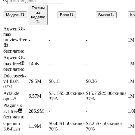
Токены
за
Модель
Ввод
Вывод
Ко
неделю
A
qwen3.8-
max-
preview:free
-
-
-
1M
бесплатно
A
qwen3.8-
145K
-
-
1M
max:free
бесплатно
D
deepseek-
v4-flash-
79.5M
$0.18
$0.36
1M
0731
A
claude-
$3.15
$5.00
скидка
$15.75
$25.00
скидка
6.57M
1M
opus-5
37%
37%
P
laguna-s-
286.9M
-
-
1.
2.1:free
бесплатно
G
gemini-
$0.45
$1.50
скидка
$2.25
$7.50
скидка
11.9M
1M
3.6-flash
70%
70%