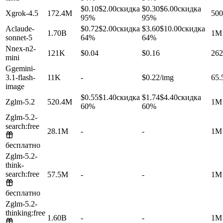
$0.10
$2.00
скидка
$0.30
$6.00
скидка
X
grok-4.5
172.4M
50
95%
95%
A
claude-
$0.72
$2.00
скидка
$3.60
$10.00
скидка
1.70B
1M
sonnet-5
64%
64%
N
nex-n2-
121K
$0.04
$0.16
262
mini
G
gemini-
3.1-flash-
11K
-
$0.22/img
65.
image
$0.55
$1.40
скидка
$1.74
$4.40
скидка
Z
glm-5.2
520.4M
1M
60%
60%
Z
glm-5.2-
search:free
28.1M
-
-
1M
бесплатно
Z
glm-5.2-
think-
search:free
57.5M
-
-
1M
бесплатно
Z
glm-5.2-
thinking:free
1.60B
-
-
1M