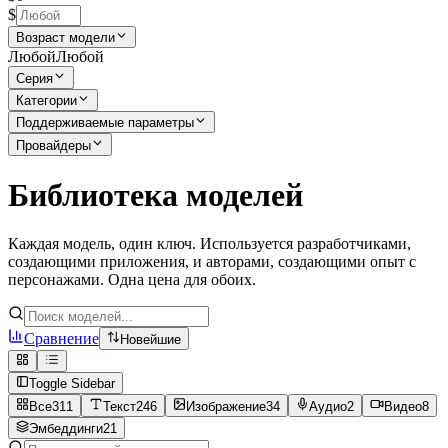
$
Возраст модели
Любой
Любой
Серия
Категории
Поддерживаемые параметры
Провайдеры
Библиотека моделей
Каждая модель, один ключ. Используется разработчиками,
создающими приложения, и авторами, создающими опыт с
персонажами. Одна цена для обоих.
Сравнение
Новейшие
Toggle Sidebar
Все
311
Текст
246
Изображение
34
Аудио
2
Видео
8
Эмбеддинги
21