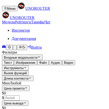
UNO
ROUTER
Меню
UNO
ROUTER
Модели
Рейтинги
Тарифы
Чат
Инспектор
Документация
Войти
Фильтры
Входные модальности
Текст
Изображение
Файл
Аудио
Видео
Инструменты
Вызов функций
Длина контекста
Мин
Любой
Цена промпта
$0
$
Цена вывода
$0