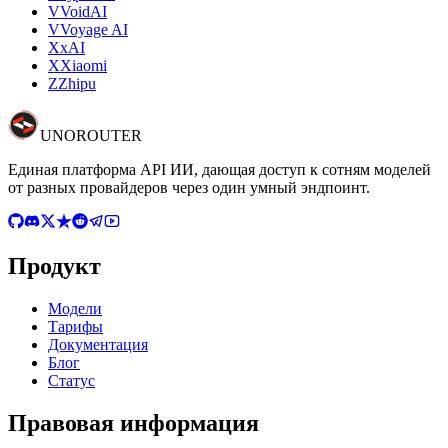
V
VoidAI
V
Voyage AI
X
xAI
X
Xiaomi
Z
Zhipu
UNO
ROUTER
Единая платформа API ИИ, дающая доступ к сотням моделей
от разных провайдеров через один умный эндпоинт.
Продукт
Модели
Тарифы
Документация
Блог
Статус
Правовая информация