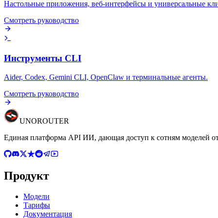
Настольные приложения, веб-интерфейсы и универсальные кли
Смотреть руководство
Инструменты CLI
Aider, Codex, Gemini CLI, OpenClaw и терминальные агенты.
Смотреть руководство
UNO
ROUTER
Единая платформа API ИИ, дающая доступ к сотням моделей о
Продукт
Модели
Тарифы
Документация