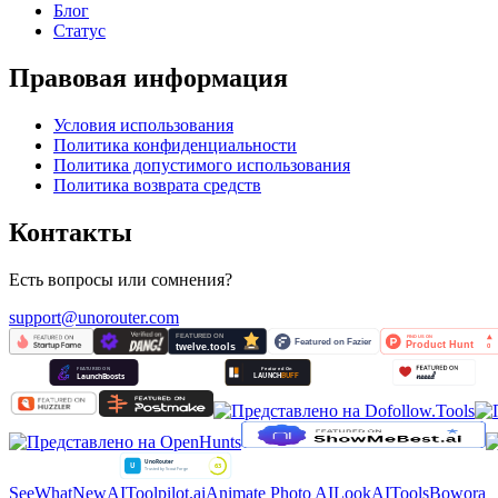
Блог
Статус
Правовая информация
Условия использования
Политика конфиденциальности
Политика допустимого использования
Политика возврата средств
Контакты
Есть вопросы или сомнения?
support@unorouter.com
SeeWhatNewAI
Toolpilot.ai
Animate Photo AI
LookAITools
Bowora