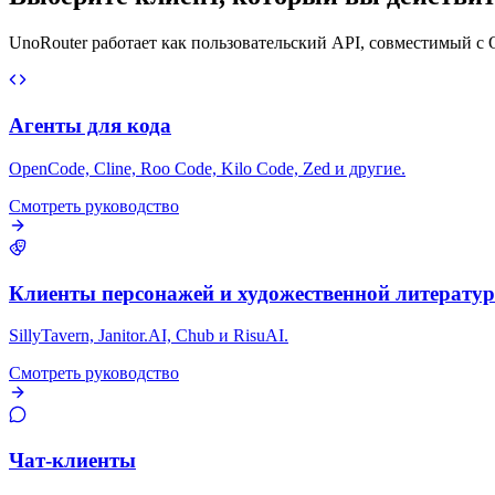
UnoRouter работает как пользовательский API, совместимый с O
Агенты для кода
OpenCode, Cline, Roo Code, Kilo Code, Zed и другие.
Смотреть руководство
Клиенты персонажей и художественной литерату
SillyTavern, Janitor.AI, Chub и RisuAI.
Смотреть руководство
Чат-клиенты