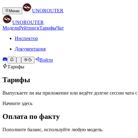
UNO
ROUTER
Меню
UNO
ROUTER
Модели
Рейтинги
Тарифы
Чат
Инспектор
Документация
Войти
Тарифы
Тарифы
Выпускаете ли вы приложение или ведёте долгие сессии чата с
Начните здесь
Оплата по факту
Пополните баланс, используйте любую модель.