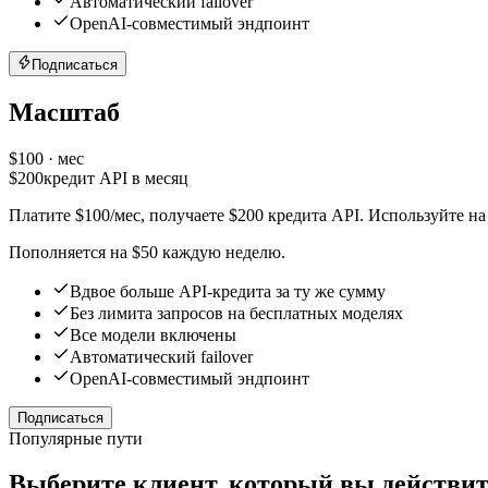
Автоматический failover
OpenAI-совместимый эндпоинт
Подписаться
Масштаб
$
100
· мес
$
200
кредит API в месяц
Платите $100/мес, получаете $200 кредита API. Используйте н
Пополняется на $50 каждую неделю.
Вдвое больше API-кредита за ту же сумму
Без лимита запросов на бесплатных моделях
Все модели включены
Автоматический failover
OpenAI-совместимый эндпоинт
Подписаться
Популярные пути
Выберите клиент, который вы действит