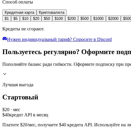
Способ оплаты
Кредитная карта
Криптовалюта
$
1
$
5
$
10
$
20
$
50
$
100
$
200
$
500
$
1000
$
2000
$
50
Кредиты не сгорают.
Нужен индивидуальный тариф? Спросите в Discord
Пользуетесь регулярно? Оформите подп
Пополняйте баланс ради гибкости. Оформите подписку при пре
Лучшая выгода
Стартовый
$
20
· мес
$
40
кредит API в месяц
Платите $20/мес, получаете $40 кредита API. Используйте на 