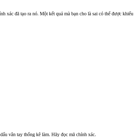
nh xác đã tạo ra nó. Một kết quả mà bạn cho là sai có thể được khiếu
ấy dấu vân tay thống kê làm. Hãy đọc mã chính xác.