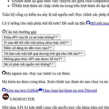
Định hình lại giao thức
việc chuyển đổi giữa chat-completion
Một lượt thăm dò chập chờn
ba trong bốn lượt thăm dò đạt l
Toàn bộ công cụ kiểm tra này là mã nguồn mở. Đọc chính xác phép th
Có ý tưởng cho một phép thử tốt hơn? Đề xuất tại đây:
Mở một issu
Câu hỏi thường gặp
Khóa API của tôi có an toàn không?
Vì sao đôi khi cần một proxy phía máy chủ?
Điểm số đáng tin đến mức nào?
Tôi báo cáo một kết quả dương tính giả như thế nào?
Những giao thức API nào được hỗ trợ?
Nó có phải mã nguồn mở không?
Ma nguon mo. Hay xac minh va cai thien.
Ma kiem tra duoc cong khai. Xem chinh xac tham do nao chay va tai sa
Xem ma tren GitHub
Thao luan bai kiem tra tren Discord
UNO
ROUTER
Nền tảng API AI hợp nhất cung cấp quyền truy cập hàng trăm mô hìn