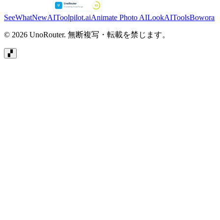
SeeWhatNewAI
Toolpilot.ai
Animate Photo AI
LookAITools
Bowora
© 2026 UnoRouter. 無断複写・転載を禁じます。
▞