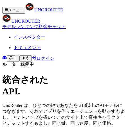
UNO
ROUTER
メニュー
UNO
ROUTER
モデル
ランキング
料金
チャット
インスペクター
ドキュメント
ログイン
ルーター稼働中
統合された
A
P
I
.
UnoRouter は、ひとつの鍵であなたを 313以上のAIモデルに
つなぎます。それでアプリを作りエージェントを動かすもよ
し、セットアップを省いてこのサイト上で直接キャラクター
とチャットするもよし。同じ鍵、同じ速度、同じ価格。