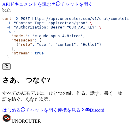
APIドキュメントを読む
チャットを開く
bash
curl
 -X
 POST
 https://api.unorouter.com/v1/chat/completi
  -H
 "
Content-Type: application/json
"
 \
  -H
 "
Authorization: Bearer YOUR_API_KEY
"
 \
  -d
 {
    "model"
:
 "
claude-opus-4.8:free
"
,
    "messages"
:
 [
      {
"role"
:
 "
user
"
,
 "
content
"
:
 "
Hello!
"
}
    ],
    "stream"
:
 true
  }
さあ、
つなぐ
?
すべてのAIモデルに、ひとつの鍵。作る、話す、書く、物
語を紡ぐ。あなた次第。
はじめる
チャットを開く
連携を見る
Discord
UNO
ROUTER