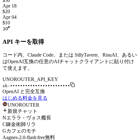
$50
Apr 18
$20
Apr 04
$10
3
API キーを取得
コード内、Claude Code、または SillyTavern、RisuAI、あるい
はOpenAI互換の任意のAIチャットクライアントに貼り付け
て使えます。
UNOROUTER_API_KEY
sk-
••••••••••••••••••••••••
OpenAI と完全互換
はじめる
料金を見る
UNO
ROUTER
新規チャット
N
エララ・ヴォス艦長
C
錬金術師リラ
G
カフェのモチ
A
agnes-2.0-flash:free
無料