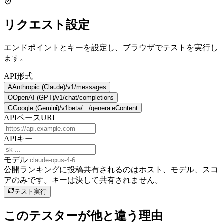
リクエスト設定
エンドポイントとキーを設定し、ブラウザでテストを実行し
ます。
API形式
A
Anthropic (Claude)
/v1/messages
O
OpenAI (GPT)
/v1/chat/completions
G
Google (Gemini)
/v1beta/.../generateContent
APIベースURL
APIキー
モデル
公開ランキングに投稿
共有されるのはホスト、モデル、スコ
アのみです。キーは決して共有されません。
テスト実行
このテスターが他と違う理由