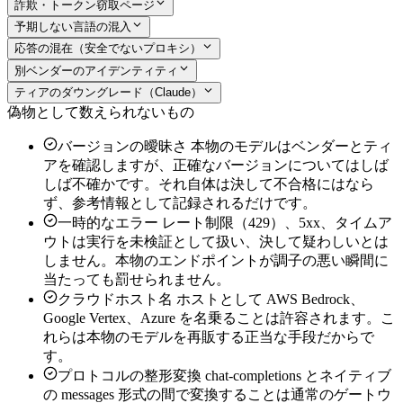
詐欺・トークン窃取ページ
予期しない言語の混入
応答の混在（安全でないプロキシ）
別ベンダーのアイデンティティ
ティアのダウングレード（Claude）
偽物として数えられないもの
バージョンの曖昧さ
本物のモデルはベンダーとティ
アを確認しますが、正確なバージョンについてはしば
しば不確かです。それ自体は決して不合格にはなら
ず、参考情報として記録されるだけです。
一時的なエラー
レート制限（429）、5xx、タイムア
ウトは実行を未検証として扱い、決して疑わしいとは
しません。本物のエンドポイントが調子の悪い瞬間に
当たっても罰せられません。
クラウドホスト名
ホストとして AWS Bedrock、
Google Vertex、Azure を名乗ることは許容されます。こ
れらは本物のモデルを再販する正当な手段だからで
す。
プロトコルの整形変換
chat-completions とネイティブ
の messages 形式の間で変換することは通常のゲートウ