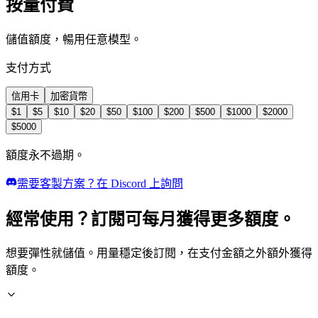
按量付費
儲值額度，暢用任意模型。
支付方式
信用卡
加密貨幣
$
1
$
5
$
10
$
20
$
50
$
100
$
200
$
500
$
1000
$
2000
$
5000
額度永不過期。
需要客製方案？在 Discord 上詢問
經常使用？訂閱可每月獲得更多額度。
想要彈性就儲值。用量穩定後訂閱，在支付金額之外額外獲得
額度。