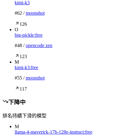
kimi-k3
#
62
/
moonshot
126
O
big-pickle:free
#
48
/
opencode zen
123
M
kimi-k3:free
#
55
/
moonshot
117
下降中
排名持續下滑的模型
M
llama-4-maverick-17b-128e-instruct:free