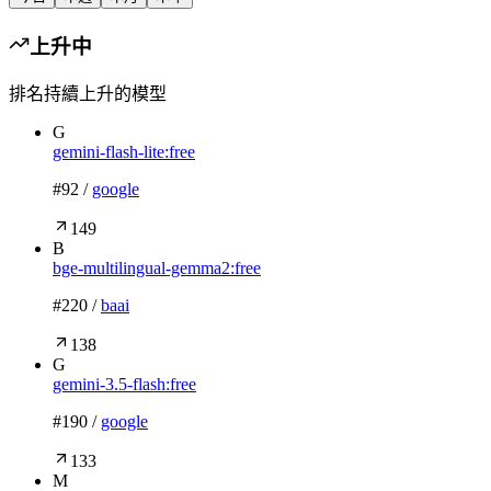
上升中
排名持續上升的模型
G
gemini-flash-lite:free
#
92
/
google
149
B
bge-multilingual-gemma2:free
#
220
/
baai
138
G
gemini-3.5-flash:free
#
190
/
google
133
M