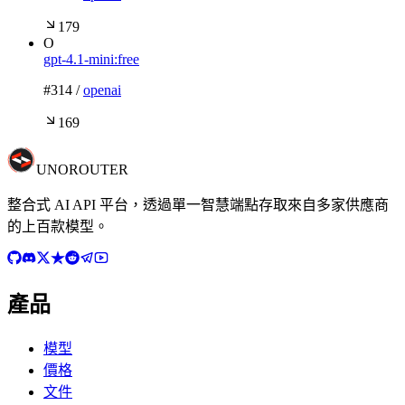
179
O
gpt-4.1-mini:free
#
314
/
openai
169
UNO
ROUTER
整合式 AI API 平台，透過單一智慧端點存取來自多家供應商
的上百款模型。
產品
模型
價格
文件