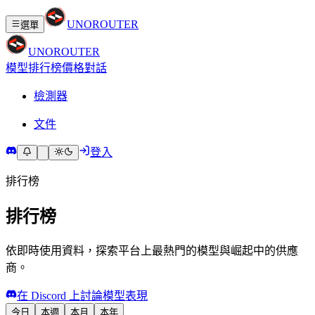
UNO
ROUTER
選單
UNO
ROUTER
模型
排行榜
價格
對話
檢測器
文件
登入
排行榜
排行榜
依即時使用資料，探索平台上最熱門的模型與崛起中的供應
商。
在 Discord 上討論模型表現
今日
本週
本月
本年