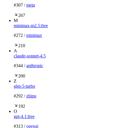
#
307
/
meta
267
M
minimax-m2.5:free
#
272
/
minimax
210
A
claude-sonnet-4.5
#
344
/
anthropic
200
Z
glm-5-turbo
#
292
/
zhipu
192
O
gpt-4.1:free
#
313
/
openai